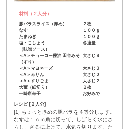
材料（２人分）
豚バラスライス（厚め）
２枚
なす
１００ｇ
たまねぎ
１００ｇ
塩・こしょう
各適量
（味噌ソース）
＜A＞チョーコー醤油 田舎みそ
大さじ３
（すり）
＜A＞マヨネーズ
大さじ３
＜A＞みりん
大さじ２
＜A＞すりごま
大さじ２
大葉（細切り）
２枚
一味唐辛子
お好みで
レシピ [２人分]
[1] ちょっと厚めの豚バラを４等分します。
なすは１ｃｍ角に切って、しばらく水にさ
らし、ざるに上げて、水気を切ります。た