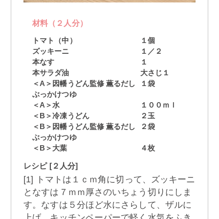
材料（２人分）
トマト（中）
１個
ズッキーニ
１／２
本なす
１
本サラダ油
大さじ１
＜A＞因幡うどん監修 薫るだし
１袋
ぶっかけつゆ
＜A＞水
１００ｍｌ
＜B＞冷凍うどん
２玉
＜B＞因幡うどん監修 薫るだし
２袋
ぶっかけつゆ
＜B＞大葉
４枚
レシピ [２人分]
[1] トマトは１ｃｍ角に切って、ズッキーニ
となすは７ｍｍ厚さのいちょう切りにしま
す。なすは５分ほど水にさらして、ザルに
上げ、キッチンペーパーで軽く水気をふき