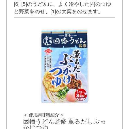
[6] [5]のうどんに、よく冷やした[4]のつゆ
と野菜をのせ、[1]の大葉をのせます。
＜ 使用調味料紹介 ＞
因幡うどん監修 薫るだしぶっ
かけつゆ