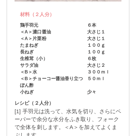
材料（２人分）
鶏手羽元
６本
＜A＞濃口醤油
大さじ１
＜A＞片栗粉
大さじ１
たまねぎ
１００ｇ
長ねぎ
１００ｇ
生椎茸（小）
６枚
サラダ油
大さじ２
＜B＞水
３００ｍｌ
＜B＞チョーコー醤油香り立つ
５０ｍｌ
ぽん酢
小ねぎ
少々
レシピ（２人分）
[1] 手羽元は洗って、水気を切り、さらにペ
ーパーで余分な水分をふき取り、フォーク
で全体を刺します。＜A＞を加えてよくま
ぶします。